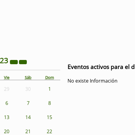
023
Eventos activos para el 
Vie
Sáb
Dom
No existe Información
29
30
1
6
7
8
13
14
15
20
21
22