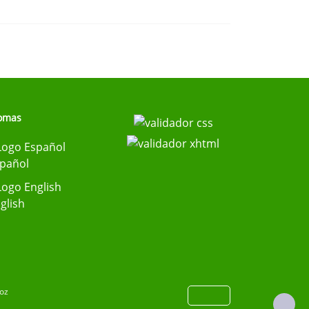
iomas
pañol
glish
joz