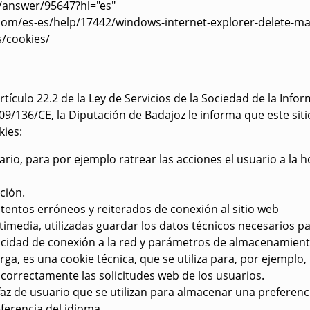
answer/95647?hl="es"
.com/es-es/help/17442/windows-internet-explorer-delete-m
s/cookies/
tículo 22.2 de la Ley de Servicios de la Sociedad de la Infor
/136/CE, la Diputación de Badajoz le informa que este sitio 
kies:
rio, para por ejemplo ratrear las acciones el usuario a la
ción.
tentos erróneos y reiterados de conexión al sitio web
imedia, utilizadas guardar los datos técnicos necesarios p
locidad de conexión a la red y parámetros de almacenamien
ga, es una cookie técnica, que se utiliza para, por ejemplo, 
á correctamente las solicitudes web de los usuarios.
faz de usuario que se utilizan para almacenar una preferenci
ferencia del idioma.