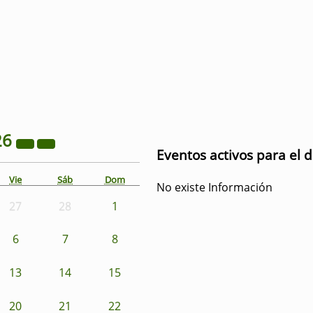
26
Eventos activos para el 
Vie
Sáb
Dom
No existe Información
27
28
1
6
7
8
13
14
15
20
21
22