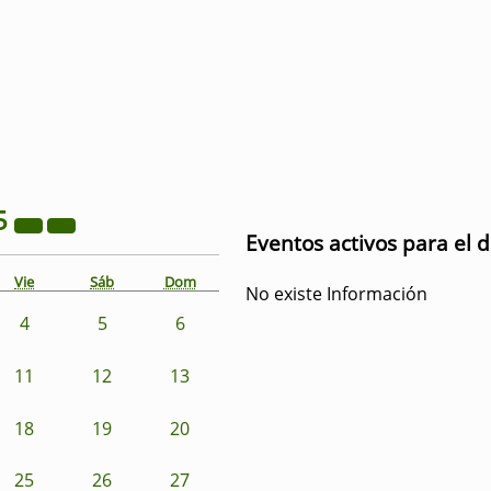
5
Eventos activos para el d
Vie
Sáb
Dom
No existe Información
4
5
6
11
12
13
18
19
20
25
26
27