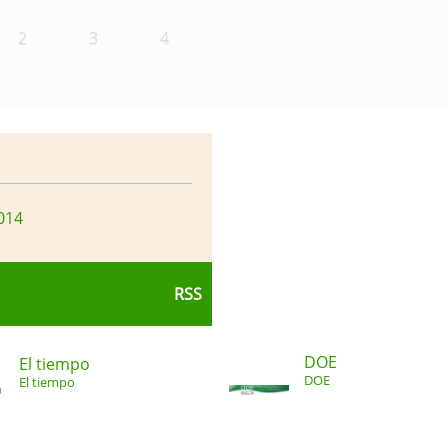
2
3
4
014
RSS
DOE
El tiempo
DOE
El tiempo