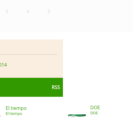
3
4
5
014
RSS
DOE
El tiempo
DOE
El tiempo